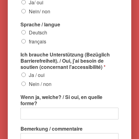
Ja/ oui
Nein/ non
(
Sprache / langue
c
Deutsch
o
n
français
c
e
Ich brauche Unterstützung (Bezüglich
r
Barrierefreiheit). / Oui, j'ai besoin de
n
soutien (concernant l'accessibilité)
*
a
Ja / oui
n
t
Nein / non
l
'
Wenn ja, welche? / Si oui, en quelle
a
forme?
c
c
e
s
Bemerkung / commentaire
s