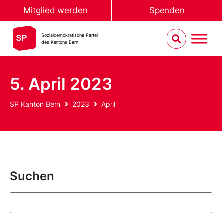
Mitglied werden
Spenden
Sozialdemokratische Partei
des Kantons Bern
5. April 2023
SP Kanton Bern
2023
April
Suchen