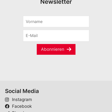
Newsletter
V
*
o
*
r
E
n
-
a
M
m
a
e
Abonnieren
i
*
l
*
Social Media
Instagram
Facebook