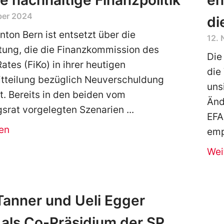
ne nachhaltige Finanzpolitik
en
ber 2024
di
nton Bern ist entsetzt über die
12.
tung, die die Finanzkommission des
Die
ates (FiKo) in ihrer heutigen
die
tteilung bezüglich Neuverschuldung
uns
t. Bereits in den beiden vom
Änd
srat vorgelegten Szenarien
EFA
en
emp
Wei
anner und Ueli Egger
 als Co-Präsidium der SP