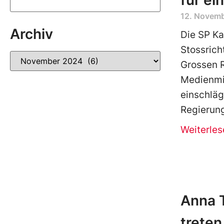
für ei
12. Novem
Archiv
Die SP Ka
Stossrich
Grossen R
Medienmi
einschläg
Regierung
Weiterles
Anna T
treten