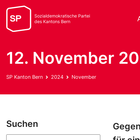
Sozialdemokratische Partei
des Kantons Bern
12. November 2
SP Kanton Bern
2024
November
Suchen
Gegen