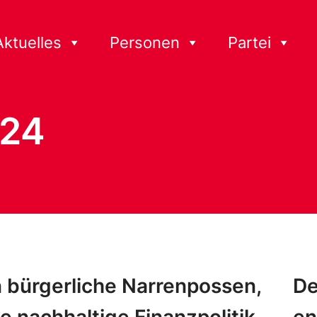
Aktuelles
Personen
Partei
024
 bürgerliche Narrenpossen,
De