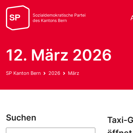
Sozialdemokratische Partei
des Kantons Bern
12. März 2026
SP Kanton Bern
2026
März
Suchen
Taxi-G