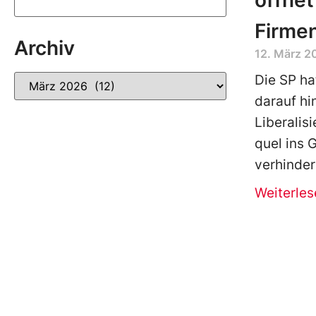
öffnet
Firmen
Archiv
12. März 2
Die SP ha
darauf hi
Liberalis
quel ins 
verhinder
Weiterles