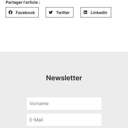
Partager l'article :
Facebook
Twitter
LinkedIn
Newsletter
V
E
o
-
r
M
E
n
a
-
a
i
M