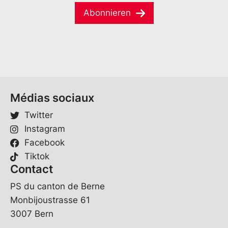
m
l
a
e
E
Abonnieren
i
*
-
l
M
*
a
i
l
V
o
r
Médias sociaux
n
a
Twitter
m
Instagram
e
Facebook
Tiktok
Contact
PS du canton de Berne
Monbijoustrasse 61
3007 Bern