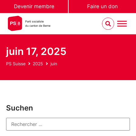
Devenir membre
Faire un don
Parti socialiste
du canton de Berne
juin 17, 2025
PS Suisse
2025
juin
Suchen