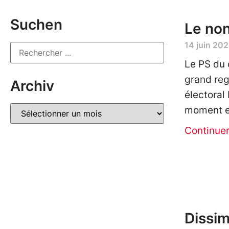
Suchen
Le non
14 juin 20
Le PS du 
grand reg
Archiv
électoral 
moment et
Continue
Dissim