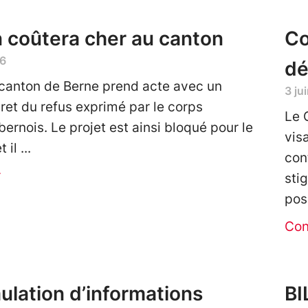
 coûtera cher au canton
Co
26
dé
canton de Berne prend acte avec un
3 ju
ret du refus exprimé par le corps
Le 
bernois. Le projet est ainsi bloqué pour le
vis
 il
con
r
sti
pos
Con
ulation d’informations
BI