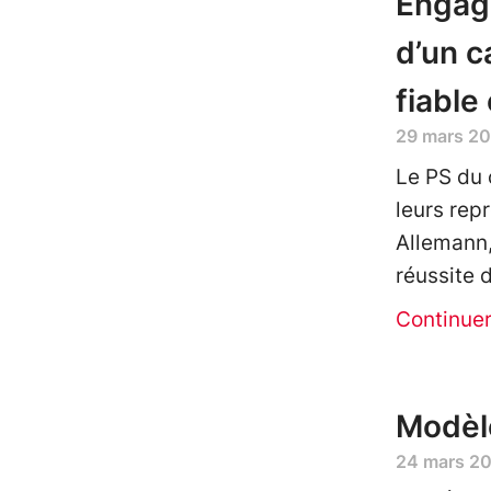
Engag
d’un c
fiable
29 mars 2
Le PS du 
leurs rep
Allemann,
réussite 
Continue
Modèl
24 mars 2