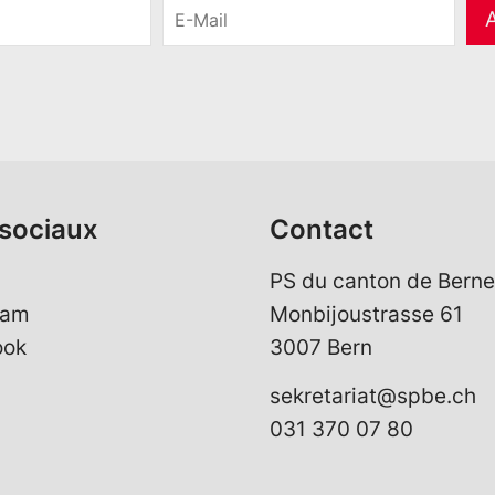
E
-
M
a
i
l
*
sociaux
Contact
PS du canton de Berne
ram
Monbijoustrasse 61
ook
3007 Bern
sekretariat@spbe.ch
031 370 07 80