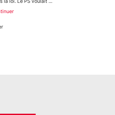
 la loi. Le PS voulait
tinuer
er