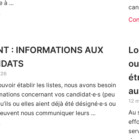
e à
cant
r
Con
T : INFORMATIONS AUX
Lo
IDATS
ou
026
ét
uvoir établir les listes, nous avons besoin
au
mations concernant vos candidat·e·s (peu
12 
’ils ou elles aient déjà été désigné·e·s ou
Au 
 peuvent nous communiquer leurs
eff
r
ser