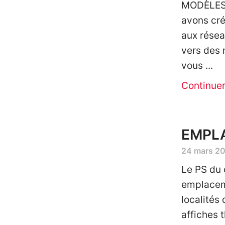
MODÈLES
avons cré
aux résea
vers des 
vous
Continue
EMPLA
24 mars 2
Le PS du 
emplacem
localités
affiches 