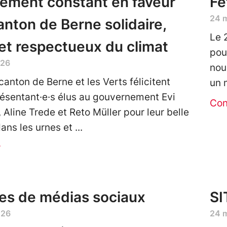
ement constant en faveur
Fê
24 
anton de Berne solidaire,
Le 
 et respectueux du climat
pou
026
nou
canton de Berne et les Verts félicitent
un 
résentant·e·s élus au gouvernement Evi
Con
 Aline Trede et Reto Müller pour leur belle
dans les urnes et
r
es de médias sociaux
SI
026
24 