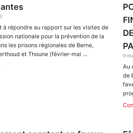
tantes
PO
6
FI
t à répondre au rapport sur les visites de
DE
sion nationale pour la prévention de la
PA
ans les prisons régionales de Berne,
erthoud et Thoune (février-mai
9 m
r
Au 
de 
fav
pro
Con