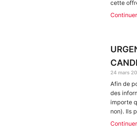
cette offr
Continue
URGEN
CAND
24 mars 2
Afin de po
des infor
importe qu
non). Ils
Continue