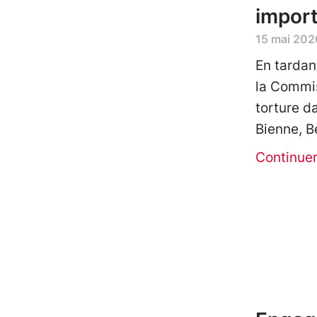
impor
15 mai 202
En tardan
la Commis
torture d
Bienne, B
Continue