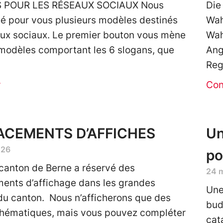
 POUR LES RÉSEAUX SOCIAUX Nous
Die
é pour vous plusieurs modèles destinés
Wah
ux sociaux. Le premier bouton vous mène
Wah
modèles comportant les 6 slogans, que
Ang
Reg
r
Con
CEMENTS D’AFFICHES
Un
026
po
canton de Berne a réservé des
24 
ents d’affichage dans les grandes
Une
 du canton. Nous n’afficherons que des
budg
thématiques, mais vous pouvez compléter
cat