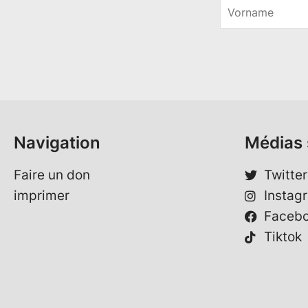
V
o
E
r
-
n
M
a
a
m
i
e
l
*
*
Navigation
Médias 
Faire un don
Twitter
imprimer
Instag
Faceb
Tiktok