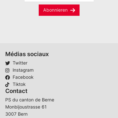
m
M
m
e
a
e
Abonnieren
E
i
*
-
l
M
*
a
i
l
*
Médias sociaux
Twitter
Instagram
Facebook
Tiktok
Contact
PS du canton de Berne
Monbijoustrasse 61
3007 Bern