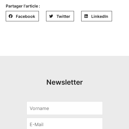
Partager l'article :
Facebook
Twitter
LinkedIn
Newsletter
V
V
o
o
r
r
n
E
n
a
-
a