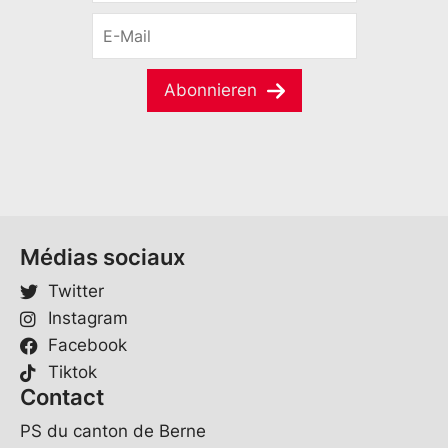
r
r
E
n
a
-
a
c
M
m
h
a
e
Abonnieren
e
i
*
E
l
-
*
M
a
i
l
*
Médias sociaux
Twitter
Instagram
Facebook
Tiktok
Contact
PS du canton de Berne