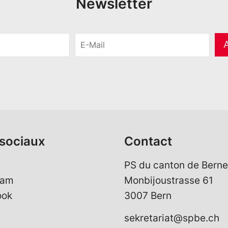
Newsletter
E
-
M
a
i
l
*
sociaux
Contact
PS du canton de Berne
ram
Monbijoustrasse 61
ook
3007 Bern
sekretariat@spbe.ch