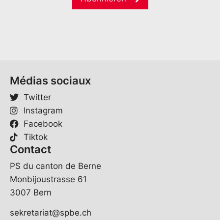
E
i
*
-
l
M
*
a
i
l
*
Médias sociaux
Twitter
Instagram
Facebook
Tiktok
Contact
PS du canton de Berne
Monbijoustrasse 61
3007 Bern
sekretariat@spbe.ch