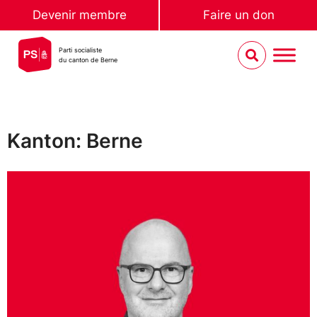
Devenir membre
Faire un don
Parti socialiste
du canton de Berne
Kanton: Berne