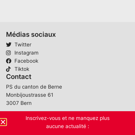
M
a
i
l
Médias sociaux
Twitter
Instagram
Facebook
Tiktok
Contact
PS du canton de Berne
Monbijoustrasse 61
3007 Bern
sekretariat@spbe.ch
Inscrivez-vous et ne manquez plus
031 370 07 80
aucune actualité :