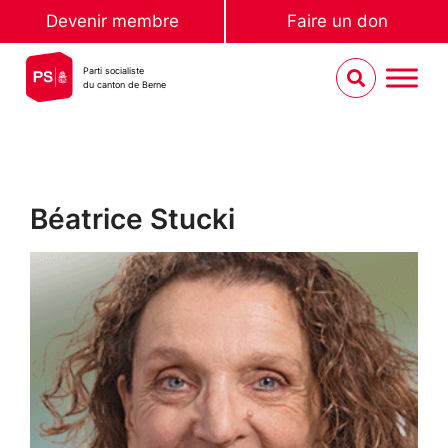
Devenir membre
Faire un don
Parti socialiste
du canton de Berne
Béatrice Stucki