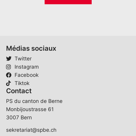
i
*
-
l
M
*
a
i
l
V
o
Médias sociaux
r
n
Twitter
a
m
Instagram
e
Facebook
Tiktok
Contact
PS du canton de Berne
Monbijoustrasse 61
3007 Bern
sekretariat@spbe.ch