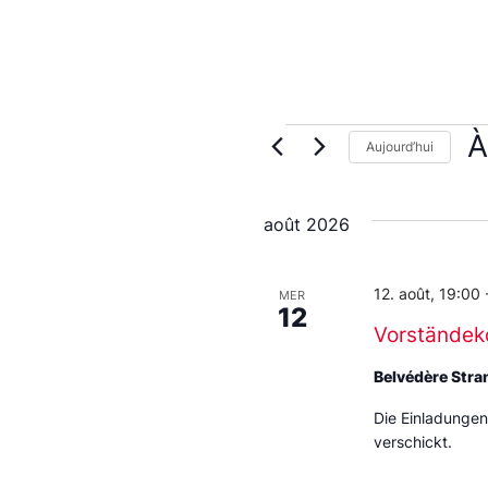
À
Aujourd’hui
Sé
u
da
août 2026
12. août, 19:00
MER
12
Vorständek
Belvédère Stra
Die Einladungen
verschickt.