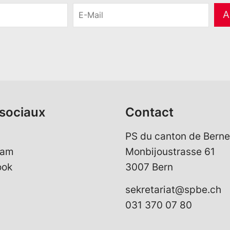
E
A
-
M
a
i
l
*
sociaux
Contact
PS du canton de Berne
ram
Monbijoustrasse 61
ook
3007 Bern
sekretariat@spbe.ch
031 370 07 80