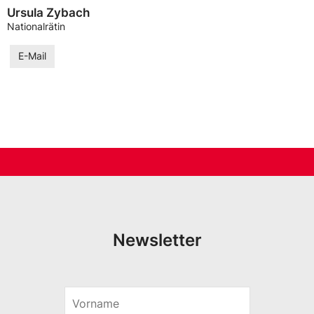
Ursula Zybach
Nationalrätin
E-Mail
Newsletter
V
E
o
-