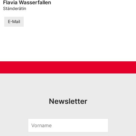
Flavia Wasserfallen
Ständerätin
E-Mail
Newsletter
V
E
o
-
r