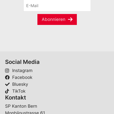
M
E
n
a
-
a
i
M
m
l
a
e
Abonnieren
V
i
*
o
l
r
*
n
a
m
e
*
Social Media
Instagram
Facebook
Bluesky
TikTok
Kontakt
SP Kanton Bern
Monbijoustrasse 61