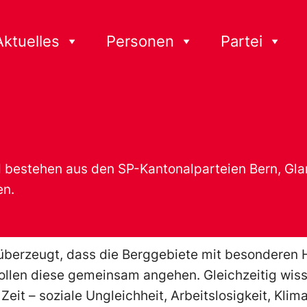
Aktuelles
Personen
Partei
bestehen aus den SP-Kantonalparteien Bern, Glaru
en.
r überzeugt, dass die Berggebiete mit besonderen
wollen diese gemeinsam angehen. Gleichzeitig wiss
Zeit – soziale Ungleichheit, Arbeitslosigkeit, Kli