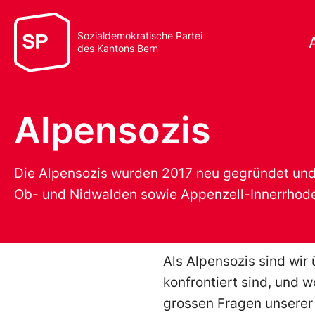
Sozialdemokratische Partei
des Kantons Bern
Alpensozis
Die Alpensozis wurden 2017 neu gegründet und 
Ob- und Nidwalden sowie Appenzell-Innerrhod
Als Alpensozis sind wi
konfrontiert sind, und 
grossen Fragen unserer 