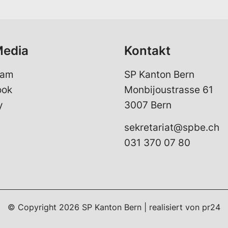
*
Media
Kontakt
ram
SP Kanton Bern
ook
Monbijoustrasse 61
y
3007 Bern
sekretariat@spbe.ch
031 370 07 80
© Copyright 2026 SP Kanton Bern | realisiert von
pr24