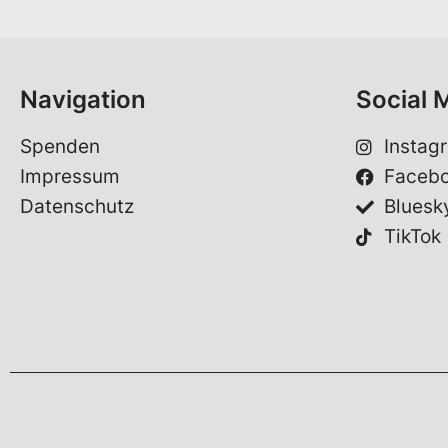
e
h
*
e
V
o
Navigation
Social 
r
n
a
Spenden
Instag
m
Impressum
Faceb
e
Datenschutz
Bluesk
TikTok