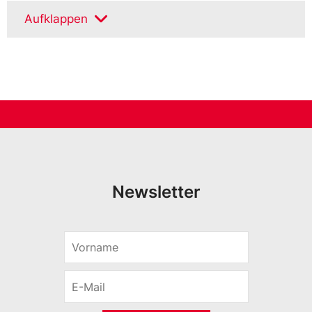
Aufklappen
Newsletter
V
*
o
*
r
E
E
n
-
-
a
M
M
m