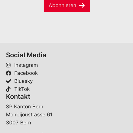
a
a
e
Abonnieren
i
i
*
l
l
*
Social Media
Instagram
Facebook
Bluesky
TikTok
Kontakt
SP Kanton Bern
Monbijoustrasse 61
3007 Bern