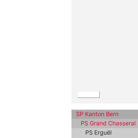
SP Kanton Bern
PS Grand Chasseral
PS Erguël