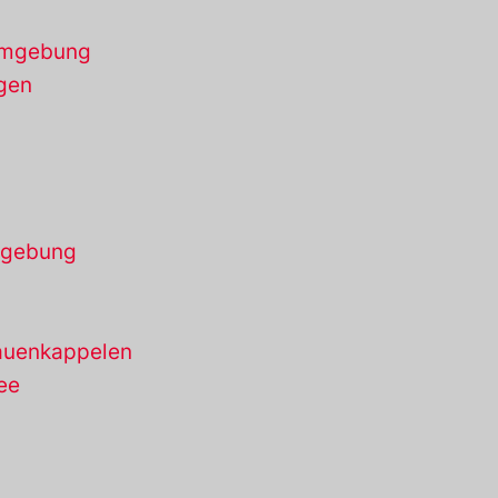
 Umgebung
gen
mgebung
auenkappelen
ee