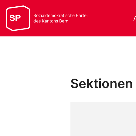
Sozialdemokratische Partei
des Kantons Bern
Sektionen