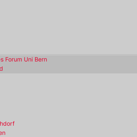
s Forum Uni Bern
nd
hdorf
en