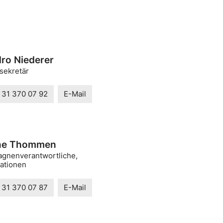
ro Niederer
sekretär
 31 370 07 92
E-Mail
ine Thommen
gnenverantwortliche,
kationen
 31 370 07 87
E-Mail