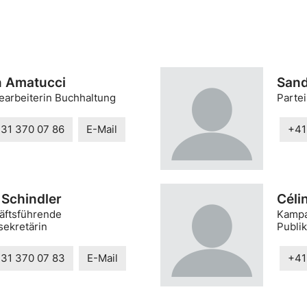
n Amatucci
Sand
earbeiterin Buchhaltung
Partei
 31 370 07 86
E-Mail
+41
 Schindler
Cél
äftsführende
Kampa
sekretärin
Publi
 31 370 07 83
E-Mail
+41