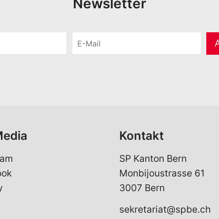
Newsletter
E
-
M
a
i
l
*
Media
Kontakt
ram
SP Kanton Bern
ook
Monbijoustrasse 61
y
3007 Bern
sekretariat@spbe.ch