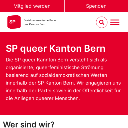
Mitglied werden
Spenden
Sozialdemokratische Partei
des Kantons Bern
SP queer Kanton Bern
Die SP queer Kannton Bern versteht sich als
organisierte, queerfeministische Strömung
basierend auf sozialdemokratischen Werten
innerhalb der SP Kanton Bern. Wir engagieren uns
innerhalb der Partei sowie in der Öffentlichkeit für
die Anliegen queerer Menschen.
Wer sind wir?