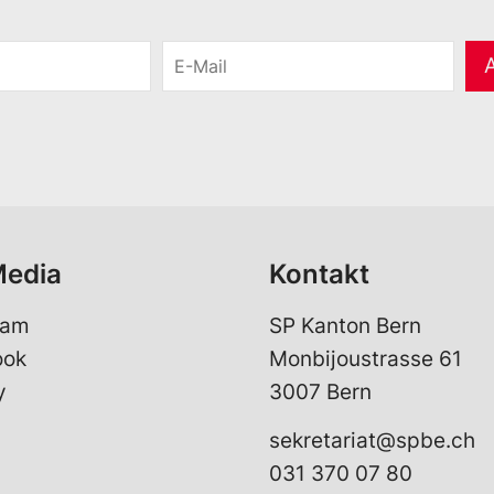
E
-
M
a
i
l
*
Media
Kontakt
ram
SP Kanton Bern
ook
Monbijoustrasse 61
y
3007 Bern
sekretariat@spbe.ch
031 370 07 80