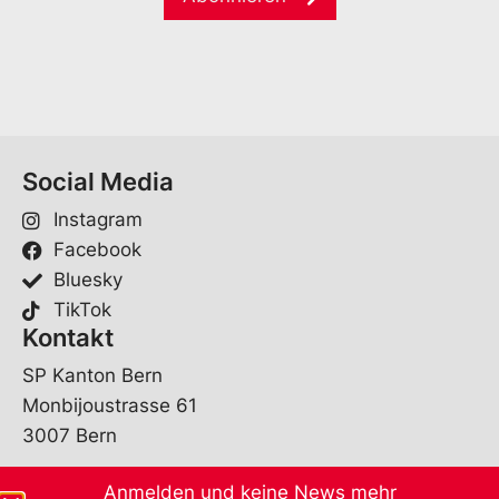
i
*
e
l
*
Social Media
Instagram
Facebook
Bluesky
TikTok
Kontakt
SP Kanton Bern
Monbijoustrasse 61
3007 Bern
sekretariat@spbe.ch
Anmelden und keine News mehr