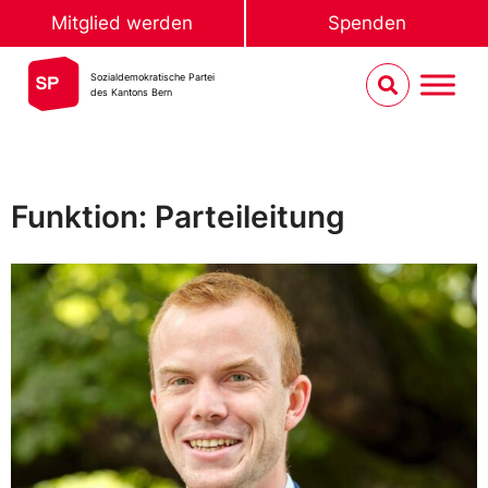
Mitglied werden
Spenden
Sozialdemokratische Partei
des Kantons Bern
Funktion: Parteileitung