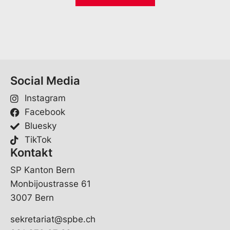
i
*
*
l
E
*
-
M
a
i
l
Social Media
Instagram
Facebook
Bluesky
TikTok
Kontakt
SP Kanton Bern
Monbijoustrasse 61
3007 Bern
sekretariat@spbe.ch