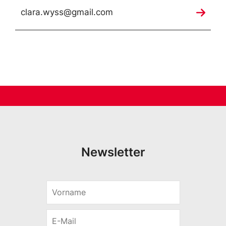
clara.wyss@gmail.com
Newsletter
V
E
o
-
r
M
E
n
a
-
a