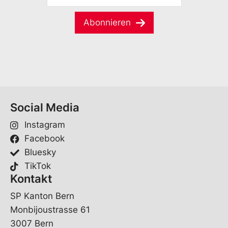
i
M
m
l
a
e
Abonnieren
E
i
*
-
l
M
*
a
i
l
V
o
Social Media
r
n
Instagram
a
m
Facebook
e
Bluesky
TikTok
Kontakt
SP Kanton Bern
Monbijoustrasse 61
3007 Bern