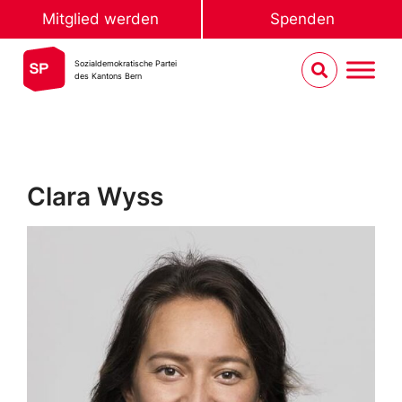
Mitglied werden
Spenden
Sozialdemokratische Partei
des Kantons Bern
Clara Wyss