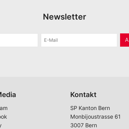
Newsletter
E
A
-
M
a
i
l
*
Media
Kontakt
ram
SP Kanton Bern
ook
Monbijoustrasse 61
y
3007 Bern