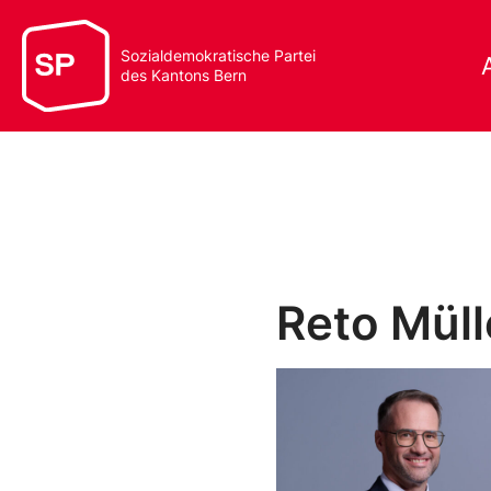
Sozialdemokratische Partei
des Kantons Bern
Reto Müll