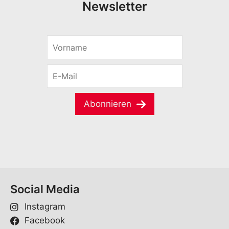
Newsletter
V
o
r
E
n
-
a
M
m
a
e
Abonnieren
i
*
l
*
Social Media
Instagram
Facebook