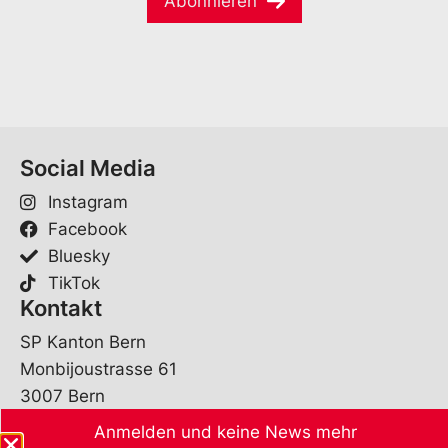
Abonnieren
i
*
e
l
*
Social Media
Instagram
Facebook
Bluesky
TikTok
Kontakt
SP Kanton Bern
Monbijoustrasse 61
3007 Bern
Anmelden und keine News mehr
sekretariat@spbe.ch