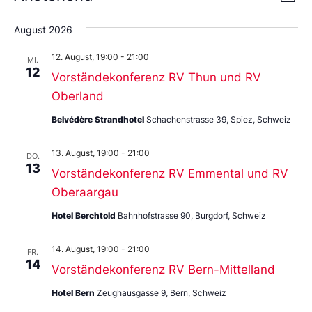
Liste
An
Datum
Nav
wählen.
Na
August 2026
12. August, 19:00
-
21:00
MI.
12
Vorständekonferenz RV Thun und RV
Oberland
Belvédère Strandhotel
Schachenstrasse 39, Spiez, Schweiz
13. August, 19:00
-
21:00
DO.
13
Vorständekonferenz RV Emmental und RV
Oberaargau
Hotel Berchtold
Bahnhofstrasse 90, Burgdorf, Schweiz
14. August, 19:00
-
21:00
FR.
14
Vorständekonferenz RV Bern-Mittelland
Hotel Bern
Zeughausgasse 9, Bern, Schweiz