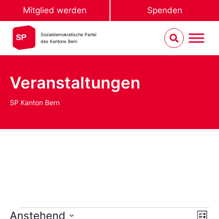
Mitglied werden
Spenden
Sozialdemokratische Partei
des Kantons Bern
Veranstaltungen
SP Kanton Bern
Ans
Ve
Anstehend