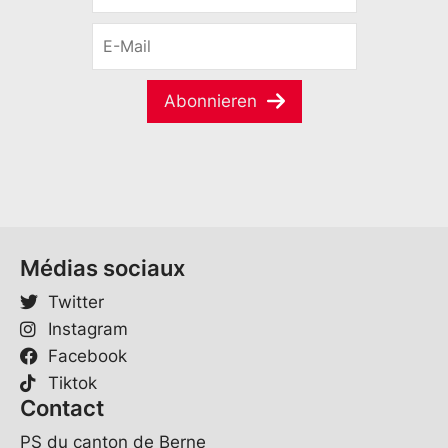
r
M
E
n
a
-
a
i
M
m
l
a
e
S
Abonnieren
i
*
p
l
r
*
a
c
h
e
E
-
Médias sociaux
M
a
Twitter
i
Instagram
l
Facebook
Tiktok
Contact
PS du canton de Berne