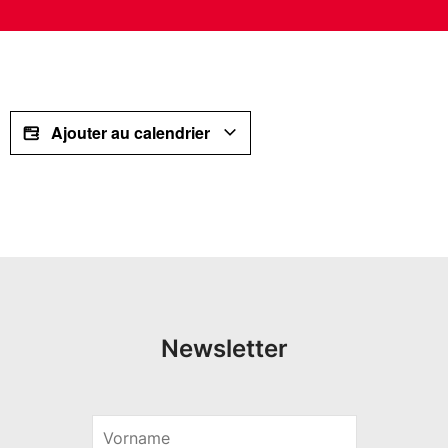
Ajouter au calendrier
Newsletter
V
E
o
-