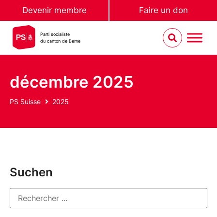
Devenir membre
Faire un don
Parti socialiste
du canton de Berne
décembre 2025
PS Suisse
2025
Suchen