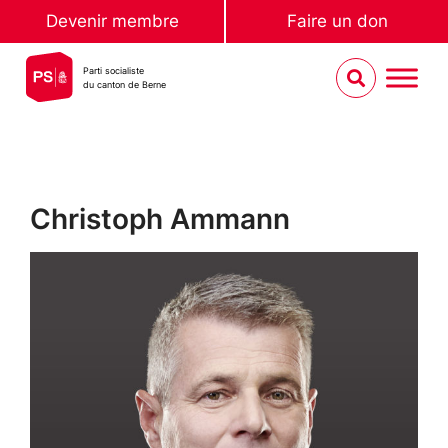
Devenir membre
Faire un don
Parti socialiste
du canton de Berne
Christoph Ammann