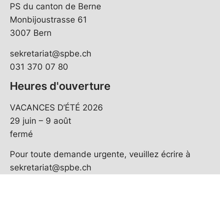
PS du canton de Berne
Monbijoustrasse 61
3007 Bern
sekretariat@spbe.ch
031 370 07 80
Heures d'ouverture
VACANCES D’ÉTÉ 2026
29 juin – 9 août
fermé
Pour toute demande urgente, veuillez écrire à
sekretariat@spbe.ch
© Copyright
2026
PS Berne | réalisé par
pr24