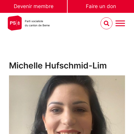
Devenir membre
Faire un don
Parti socialiste
du canton de Berne
Michelle Hufschmid-Lim