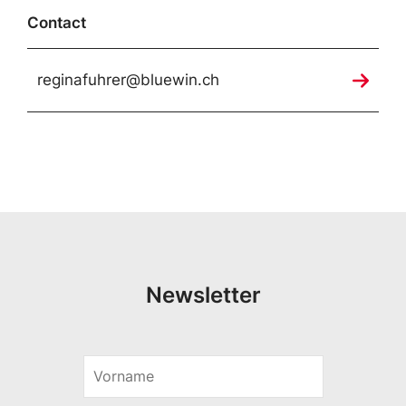
Contact
reginafuhrer@bluewin.ch
Newsletter
V
V
o
o
r
r