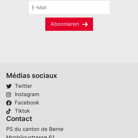
E
n
n
-
a
a
M
m
m
a
e
e
Abonnieren
i
*
*
l
V
*
o
r
n
a
m
e
Médias sociaux
Twitter
Instagram
Facebook
Tiktok
Contact
PS du canton de Berne
Monbijoustrasse 61