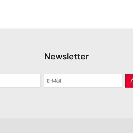
Newsletter
E
-
M
a
i
l
*