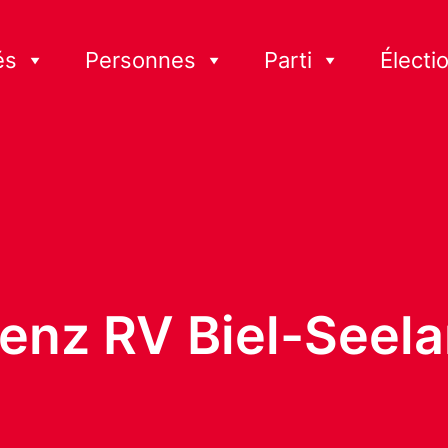
és
Personnes
Parti
Électi
enz RV Biel-Seel