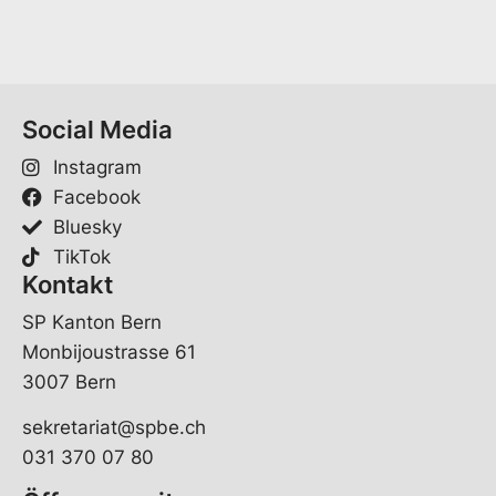
*
M
a
i
l
V
Social Media
o
r
Instagram
n
a
Facebook
m
Bluesky
e
TikTok
Kontakt
SP Kanton Bern
Monbijoustrasse 61
3007 Bern
sekretariat@spbe.ch
031 370 07 80