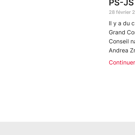
PS-JS
28 février 
Il y a du
Grand Cons
Conseil n
Andrea Z
Continue