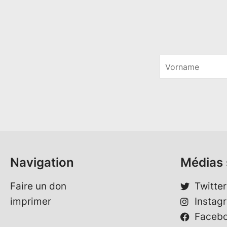
V
o
*
r
*
n
*
a
m
e
*
Navigation
Médias 
Faire un don
Twitter
imprimer
Instag
Faceb