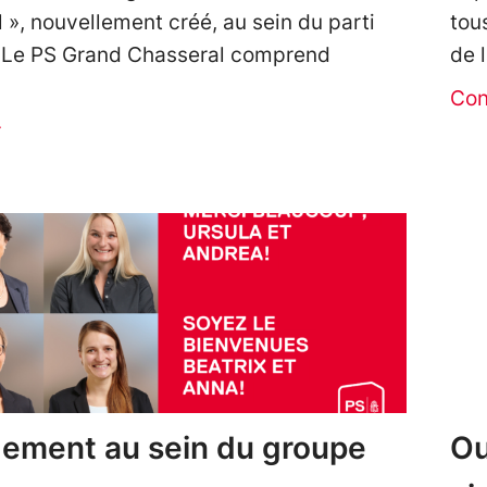
 », nouvellement créé, au sein du parti
tou
. Le PS Grand Chasseral comprend
de 
Con
r
ement au sein du groupe
Ou