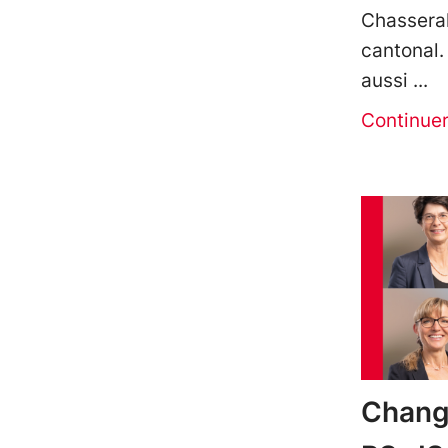
Chasseral
cantonal
aussi
Continue
Chang