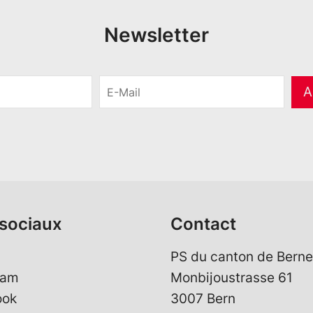
Newsletter
E
A
-
M
a
i
l
*
sociaux
Contact
PS du canton de Berne
ram
Monbijoustrasse 61
ook
3007 Bern