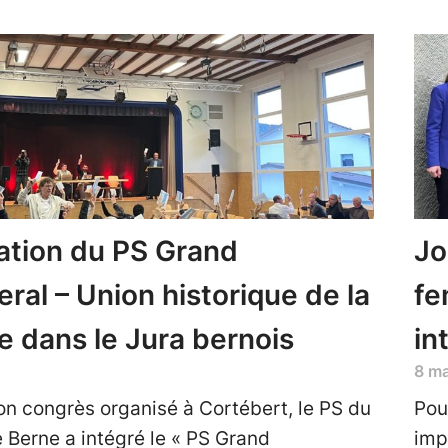
ation du PS Grand
Jo
ral – Union historique de la
fe
 dans le Jura bernois
in
8 m
on congrès organisé à Cortébert, le PS du
Pour
 Berne a intégré le « PS Grand
imp