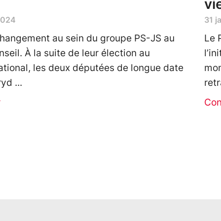
vi
2024
31 j
 changement au sein du groupe PS-JS au
Le 
eil. À la suite de leur élection au
l’in
ational, les deux députées de longue date
mon
ryd
retr
r
Con