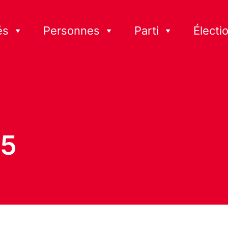
és
Personnes
Parti
Électi
25