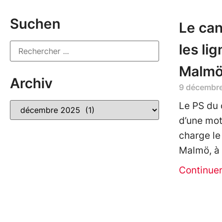
Suchen
Le can
les li
Malmö
Archiv
9 décembr
Le PS du 
d’une mot
charge le
Malmö, à
Continue