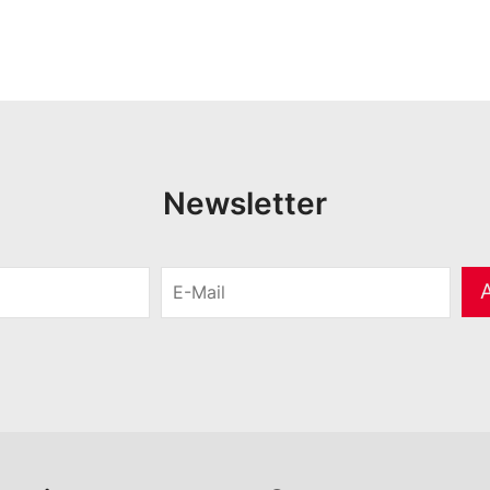
Newsletter
E
-
M
a
i
l
*