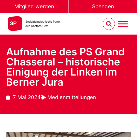
Mitglied werden
Spenden
Sozialdemokratische Partei
des Kantons Bern
Aufnahme des PS Grand
Chasseral – historische
Einigung der Linken im
Berner Jura
7 Mai 2024
Medienmitteilungen