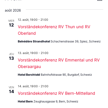
Liste
de
Sélectionnez
par
une
vu
août 2026
date.
con
Év
12. août, 19:00
-
21:00
MER
12
Vorständekonferenz RV Thun und RV
Oberland
Belvédère Strandhotel
Schachenstrasse 39, Spiez, Schweiz
13. août, 19:00
-
21:00
JEU
13
Vorständekonferenz RV Emmental und RV
Oberaargau
Hotel Berchtold
Bahnhofstrasse 90, Burgdorf, Schweiz
14. août, 19:00
-
21:00
VEN
14
Vorständekonferenz RV Bern-Mittelland
Hotel Bern
Zeughausgasse 9, Bern, Schweiz