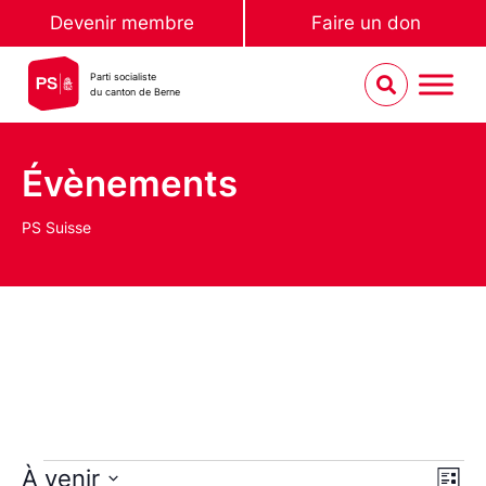
Devenir membre
Faire un don
Parti socialiste
du canton de Berne
Évènements
PS Suisse
Nav
Na
À venir