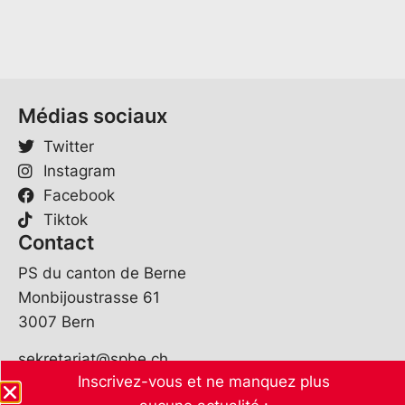
*
a
c
h
e
*
Médias sociaux
Twitter
Instagram
Facebook
Tiktok
Contact
PS du canton de Berne
Monbijoustrasse 61
3007 Bern
sekretariat@spbe.ch
Inscrivez-vous et ne manquez plus
031 370 07 80