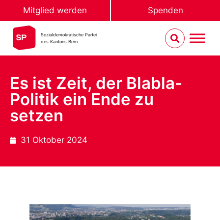
Mitglied werden
Spenden
Sozialdemokratische Partei
des Kantons Bern
Es ist Zeit, der Blabla-
Politik ein Ende zu
setzen
31 Oktober 2024