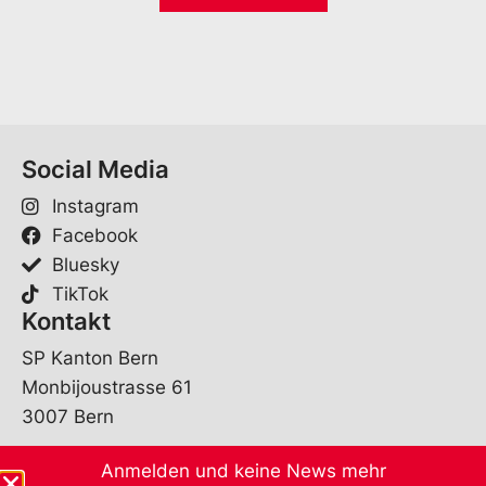
i
*
e
l
*
Social Media
Instagram
Facebook
Bluesky
TikTok
Kontakt
SP Kanton Bern
Monbijoustrasse 61
3007 Bern
sekretariat@spbe.ch
Anmelden und keine News mehr