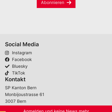
a
e
Abonnieren
E
i
*
-
l
M
*
a
i
l
E
-
Social Media
M
a
Instagram
i
l
Facebook
Bluesky
TikTok
Kontakt
SP Kanton Bern
Monbijoustrasse 61
3007 Bern
Anmelden und keine News mehr
sekretariat@spbe.ch