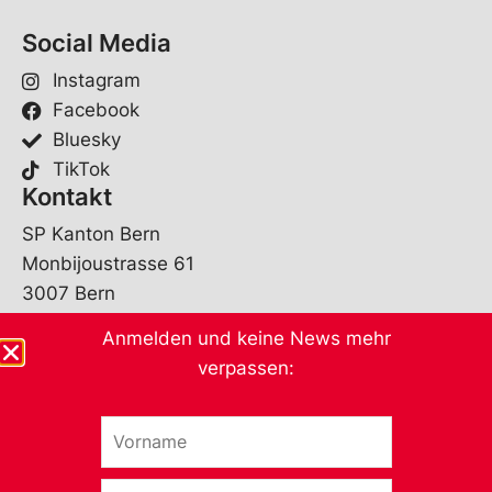
Social Media
Instagram
Facebook
Bluesky
TikTok
Kontakt
SP Kanton Bern
Monbijoustrasse 61
3007 Bern
Anmelden und keine News mehr
sekretariat@spbe.ch
verpassen:
031 370 07 80
Öffnungszeiten
V
*
o
*
SOMMERFERIEN 2026
r
29. Juni – 9. August
E