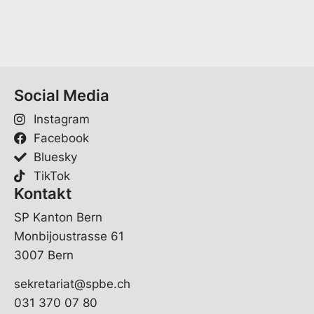
l
r
*
n
a
m
e
V
Social Media
o
r
Instagram
n
a
Facebook
m
Bluesky
e
TikTok
Kontakt
SP Kanton Bern
Monbijoustrasse 61
3007 Bern
sekretariat@spbe.ch
031 370 07 80