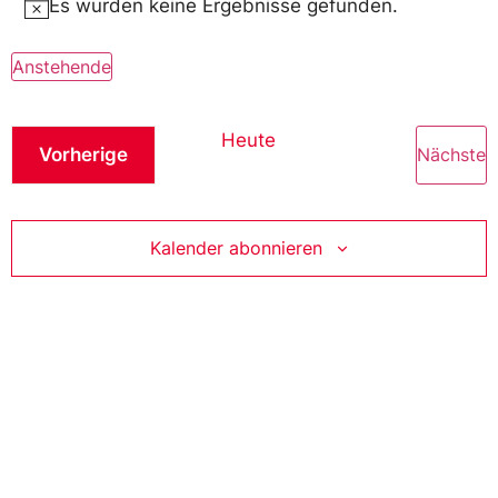
Es wurden keine Ergebnisse gefunden.
Hinweis
Anstehende
Datum
wählen.
Heute
Veranstaltungen
V
Vorherige
Nächste
Kalender abonnieren